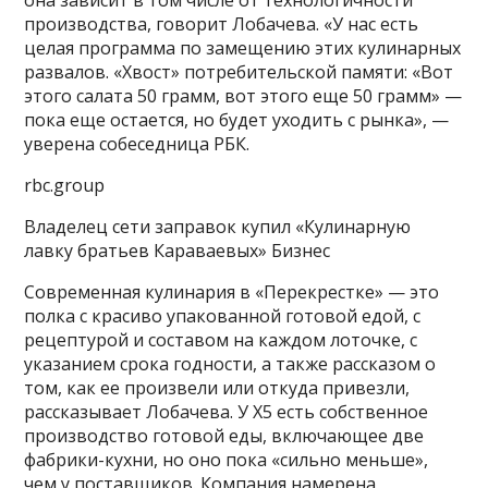
она зависит в том числе от технологичности
производства, говорит Лобачева. «У нас есть
целая программа по замещению этих кулинарных
развалов. «Хвост» потребительской памяти: «Вот
этого салата 50 грамм, вот этого еще 50 грамм» —
пока еще остается, но будет уходить с рынка», —
уверена собеседница РБК.
rbc.group
Владелец сети заправок купил «Кулинарную
лавку братьев Караваевых»
Бизнес
Современная кулинария в «Перекрестке» — это
полка с красиво упакованной готовой едой, с
рецептурой и составом на каждом лоточке, с
указанием срока годности, а также рассказом о
том, как ее произвели или откуда привезли,
рассказывает Лобачева. У X5 есть собственное
производство готовой еды, включающее две
фабрики-кухни, но оно пока «сильно меньше»,
чем у поставщиков. Компания намерена