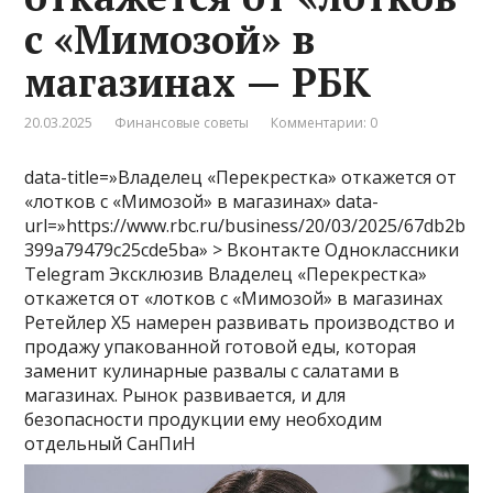
с «Мимозой» в
магазинах — РБК
20.03.2025
Финансовые советы
Комментарии: 0
data-title=»Владелец «Перекрестка» откажется от
«лотков с «Мимозой» в магазинах» data-
url=»https://www.rbc.ru/business/20/03/2025/67db2b
399a79479c25cde5ba» > Вконтакте Одноклассники
Telegram
Эксклюзив
Владелец «Перекрестка»
откажется от «лотков с «Мимозой» в магазинах
Ретейлер X5 намерен развивать производство и
продажу упакованной готовой еды, которая
заменит кулинарные развалы с салатами в
магазинах. Рынок развивается, и для
безопасности продукции ему необходим
отдельный СанПиН