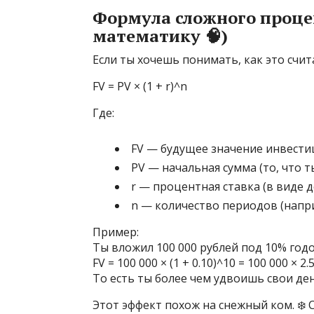
Формула сложного проце
математику 🧠)
Если ты хочешь понимать, как это счит
FV = PV × (1 + r)^n
Где:
FV — будущее значение инвести
PV — начальная сумма (то, что 
r — процентная ставка (в виде д
n — количество периодов (напри
Пример:
Ты вложил 100 000 рублей под 10% годо
FV = 100 000 × (1 + 0.10)^10 = 100 000 × 2
То есть ты более чем удвоишь свои ден
Этот эффект похож на снежный ком. ❄️ 