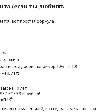
нта (если ты любишь
ается, вот простая формула:
ций
ты вложил)
есятичной дроби, например 10% = 0.10)
мер, лет)
вых на 10 лет.
.5937 ≈ 259 370 рублей
ьги! 😍
Сначала он маленький, и ты едва замечаешь, как