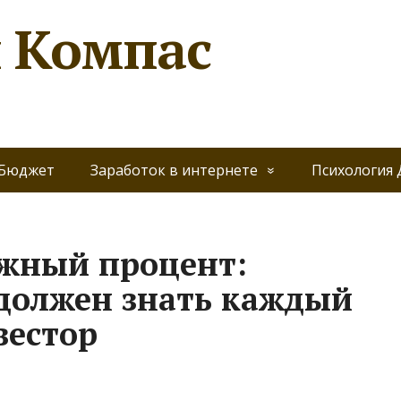
 Компас
 Бюджет
Заработок в интернете
Психология 
ожный процент:
 должен знать каждый
естор